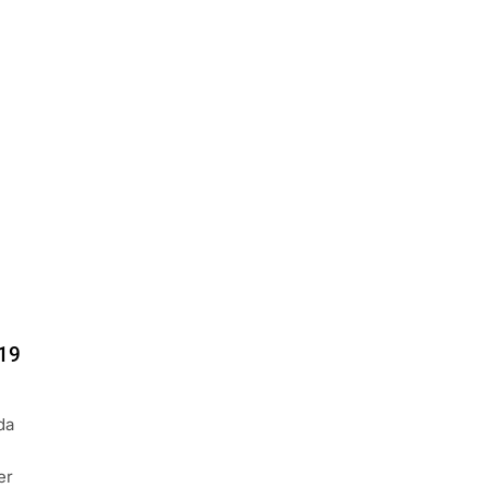
19
da
er