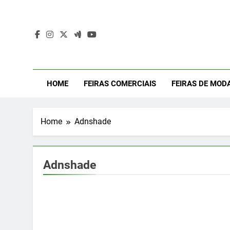
Skip
to
content
Mod
Moda Even
HOME
FEIRAS COMERCIAIS
FEIRAS DE MOD
Home
Adnshade
Adnshade