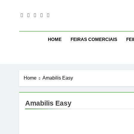
Skip
to
content
Mo
Moda Eve
HOME
FEIRAS COMERCIAIS
FE
Home
Amabilis Easy
Amabilis Easy