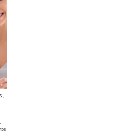
s,
,
ntos