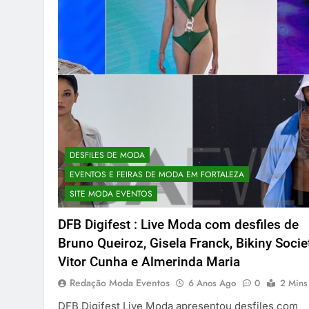
DESFILES DE MODA
EVENTOS E FEIRAS DE MODA EM FORTALEZA
SITE MODA EVENTOS
DFB Digifest : Live Moda com desfiles de
Bruno Queiroz, Gisela Franck, Bikiny Societ
Vitor Cunha e Almerinda Maria
Redação Moda Eventos
6 Anos Ago
0
2 Mins
DFB Digifest Live Moda apresentou desfiles com