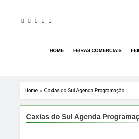
Skip
to
content
Mo
Moda Eve
HOME
FEIRAS COMERCIAIS
FE
Home
Caxias do Sul Agenda Programação
Caxias do Sul Agenda Programa