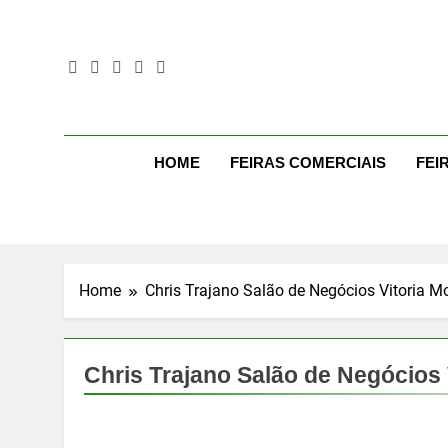
Skip
to
content
Mo
Moda Even
HOME
FEIRAS COMERCIAIS
FEI
Home
Chris Trajano Salão de Negócios Vitoria M
Chris Trajano Salão de Negócios 