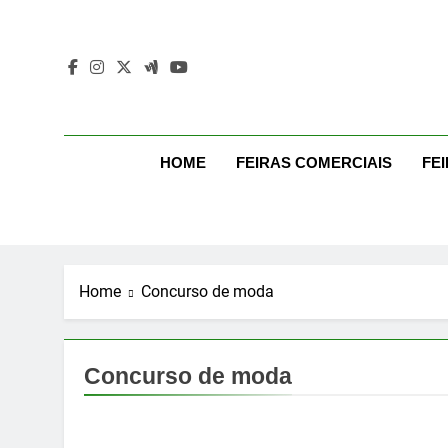
Skip
to
content
Mo
Moda Even
HOME
FEIRAS COMERCIAIS
FE
Home
Concurso de moda
Concurso de moda