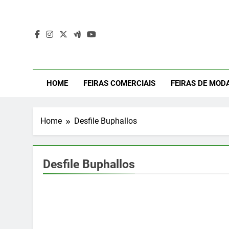
Skip
to
content
Mod
Moda Even
HOME
FEIRAS COMERCIAIS
FEIRAS DE MOD
Home
Desfile Buphallos
Desfile Buphallos