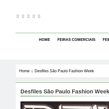
Skip
to
content
Mo
Moda Eve
HOME
FEIRAS COMERCIAIS
FE
Home
Desfiles São Paulo Fashion Week
Desfiles São Paulo Fashion Wee