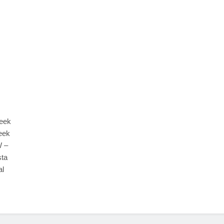
eek
eek
W –
sta
al