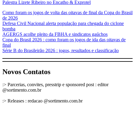
Palestra Lizete Ribeiro no Encatho & Exprotel
Como foram os jogos de volta das oitavas de final da Copa do Brasil
de 2026
Defesa Civil Nacional alerta população para chegada do ciclone
bomba
AGERGS acolhe pleito da FBHA e sindicatos gaúchos
Copa do Brasil 2026 : como foram os jogos de ida das oitavas de
final
Série B do Brasileirão 2026 : jogos, resultados e classificação
Novos Contatos
:> Parcerias, convites, presstrip e sponsored post : editor
@sortimento.com.br
:> Releases : redacao @sortimento.com.br