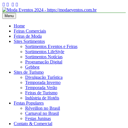
Skip
to
content
Menu
Moda Eventos 2026 – Desfiles de Moda 2026 – Feiras de Moda
Moda Eventos 2026 – Moda Eventos no Brasil 2026 – Desfiles de
2026
Moda 2026 – Feiras de Moda 2026 – Feiras de Moda no Brasil 2026
Home
– Moda Eventos 2026 – Feiras de Moda Calçados 2026 – Feiras de
Feiras Comerciais
Moda Íntima 2026
Feiras de Moda
Sites Sortimentos
Sortimentos Eventos e Feiras
Sortimentos LifeStyle
Sortimentos Notícias
Programação Digital
Gebbeg
Sites de Turismo
Divulgação Turística
Temporada Inverno
Temporada Verão
Feiras de Turismo
Indústria de Hotéis
Festas Populares
Réveillon no Brasil
Carnaval no Brasil
Festas Juninas
Contato & Comercial