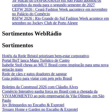
34ª edição do INSPIRAMAIS em São Paulo apontou os
caminhos da moda para o segundo semestre de 2027
CEFW 2026 : Ceará Fashion Week aacontece em novembro
no Palácio do Comércio
RSFW 2026 : Rio Grande do Sul Fashion Week acontece em
setembro no Jockey Club de Porto Alegre
Sortimentos WebRádio
Sortimentos
Hotéis da Rede Bristol priorizam bem-estar corporativo
Portal BnT lança Mapa Turístico de Castro
Isabelle Stoll chega ao MUT Brasil como inspiração para uma nova
geração trans
Rede de cães e gatos doadores de sangue
Guia prático para viajar com pets pelo Brasil
Boletins da Construsul 2026 com Cláudio Alves
Comércio Interativo ganha força no Brasil com a chegada da
VIVAMOMENTO ao polo empresarial da Vila Olímpia, em São
Paulo
Joy Brinquedos no Encatho & Exprotel
Tessaro Home e Garden no Encatho & Exprotel