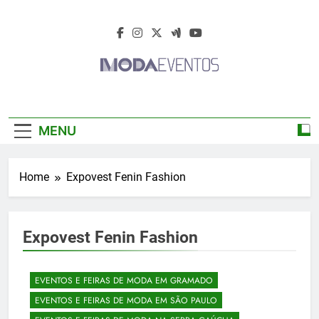
Skip
to
content
Moda Eventos
Moda Eventos 2026 – Moda Eventos No
2026 – Desfiles
Brasil 2026 – Desfiles De Moda 2026 –
MENU
Feiras De Moda 2026 – Feiras De Moda No
De Moda 2026 –
Brasil 2026 – Moda Eventos 2026 – Feiras
De Moda Calçados 2026 – Feiras De Moda
Feiras De Moda
Home
Expovest Fenin Fashion
Íntima 2026
2026
Expovest Fenin Fashion
EVENTOS E FEIRAS DE MODA EM GRAMADO
EVENTOS E FEIRAS DE MODA EM SÃO PAULO