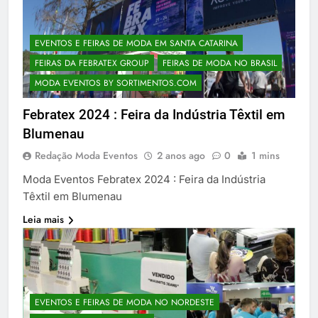
EVENTOS E FEIRAS DE MODA EM SANTA CATARINA
FEIRAS DA FEBRATEX GROUP
FEIRAS DE MODA NO BRASIL
MODA EVENTOS BY SORTIMENTOS.COM
Febratex 2024 : Feira da Indústria Têxtil em
Blumenau
Redação Moda Eventos
2 anos ago
0
1 mins
Moda Eventos Febratex 2024 : Feira da Indústria
Têxtil em Blumenau
Leia mais
EVENTOS E FEIRAS DE MODA NO NORDESTE