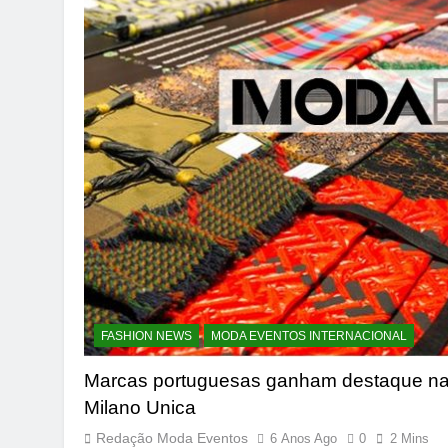
FASHION NEWS
MODA EVENTOS INTERNACIONAL
Marcas portuguesas ganham destaque n
Milano Unica
Redação Moda Eventos
6 Anos Ago
0
2 Mins