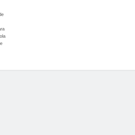
de
ara
ola
de