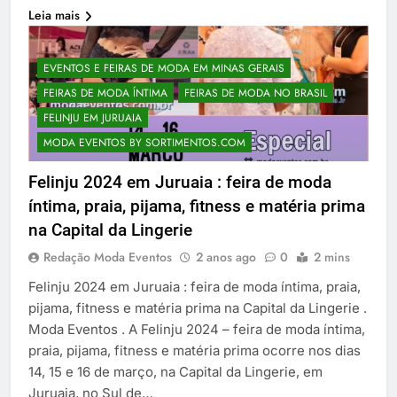
Leia mais
EVENTOS E FEIRAS DE MODA EM MINAS GERAIS
FEIRAS DE MODA ÍNTIMA
FEIRAS DE MODA NO BRASIL
FELINJU EM JURUAIA
MODA EVENTOS BY SORTIMENTOS.COM
Felinju 2024 em Juruaia : feira de moda
íntima, praia, pijama, fitness e matéria prima
na Capital da Lingerie
Redação Moda Eventos
2 anos ago
0
2 mins
Felinju 2024 em Juruaia : feira de moda íntima, praia,
pijama, fitness e matéria prima na Capital da Lingerie .
Moda Eventos . A Felinju 2024 – feira de moda íntima,
praia, pijama, fitness e matéria prima ocorre nos dias
14, 15 e 16 de março, na Capital da Lingerie, em
Juruaia, no Sul de…