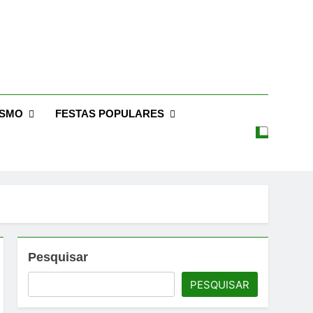
files De Moda 2026 –
 – Feiras De Moda 2026 – Feiras De Moda No Brasil 2026 – Moda
26 – Feiras De Moda Íntima 2026
oda 2026
ISMO
FESTAS POPULARES
Pesquisar
PESQUISAR