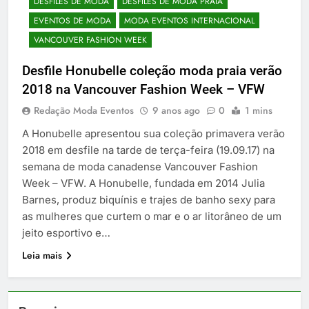
DESFILES DE MODA
DESFILES DE MODA PRAIA
EVENTOS DE MODA
MODA EVENTOS INTERNACIONAL
VANCOUVER FASHION WEEK
Desfile Honubelle coleção moda praia verão
2018 na Vancouver Fashion Week – VFW
Redação Moda Eventos
9 anos ago
0
1 mins
A Honubelle apresentou sua coleção primavera verão
2018 em desfile na tarde de terça-feira (19.09.17) na
semana de moda canadense Vancouver Fashion
Week – VFW. A Honubelle, fundada em 2014 Julia
Barnes, produz biquínis e trajes de banho sexy para
as mulheres que curtem o mar e o ar litorâneo de um
jeito esportivo e…
Leia mais