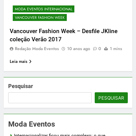
MODA EVENTOS INTERNACIONAL
VANCOUVER FASHION WEEK
Vancouver Fashion Week – Desfile JKline
coleção Verão 2017
Redação Moda Eventos
10 anos ago
0
1 mins
Leia mais
Pesquisar
PESQUISAR
Moda Eventos
Internacionalizar ficou mais complexo: o que