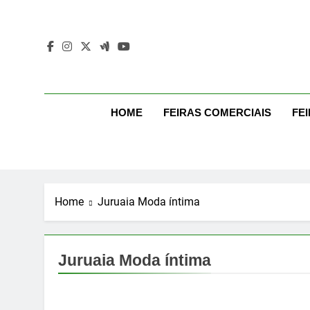
Skip
to
content
Mo
Moda Even
HOME
FEIRAS COMERCIAIS
FE
Home
Juruaia Moda íntima
Juruaia Moda íntima