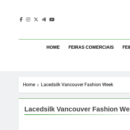
Skip
to
content
Mo
Moda Even
HOME
FEIRAS COMERCIAIS
FE
Home
Lacedsilk Vancouver Fashion Week
Lacedsilk Vancouver Fashion W