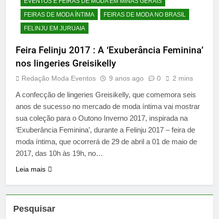
EVENTOS E FEIRAS DE MODA EM MINAS GERAIS
FEIRAS DE MODA ÍNTIMA
FEIRAS DE MODA NO BRASIL
FELINJU EM JURUAIA
Feira Felinju 2017 : A ‘Exuberância Feminina’
nos lingeries Greisikelly
Redação Moda Eventos
9 anos ago
0
2 mins
A confecção de lingeries Greisikelly, que comemora seis
anos de sucesso no mercado de moda íntima vai mostrar
sua coleção para o Outono Inverno 2017, inspirada na
‘Exuberância Feminina’, durante a Felinju 2017 – feira de
moda íntima, que ocorrerá de 29 de abril a 01 de maio de
2017, das 10h às 19h, no…
Leia mais
Pesquisar