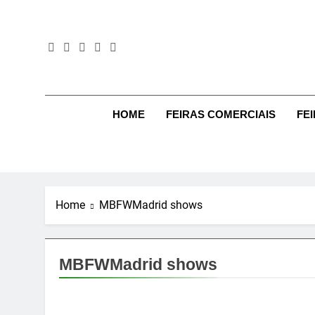
Skip
to
content
Mo
Moda Even
HOME
FEIRAS COMERCIAIS
FE
Home
MBFWMadrid shows
MBFWMadrid shows