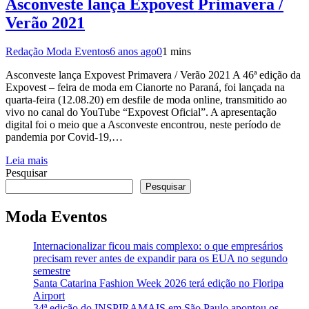
Asconveste lança Expovest Primavera /
Verão 2021
Redação Moda Eventos
6 anos ago
0
1 mins
Asconveste lança Expovest Primavera / Verão 2021 A 46ª edição da
Expovest – feira de moda em Cianorte no Paraná, foi lançada na
quarta-feira (12.08.20) em desfile de moda online, transmitido ao
vivo no canal do YouTube “Expovest Oficial”. A apresentação
digital foi o meio que a Asconveste encontrou, neste período de
pandemia por Covid-19,…
Leia mais
Pesquisar
Pesquisar
Moda Eventos
Internacionalizar ficou mais complexo: o que empresários
precisam rever antes de expandir para os EUA no segundo
semestre
Santa Catarina Fashion Week 2026 terá edição no Floripa
Airport
34ª edição do INSPIRAMAIS em São Paulo apontou os