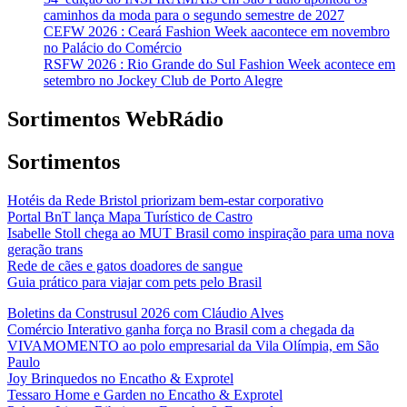
caminhos da moda para o segundo semestre de 2027
CEFW 2026 : Ceará Fashion Week aacontece em novembro
no Palácio do Comércio
RSFW 2026 : Rio Grande do Sul Fashion Week acontece em
setembro no Jockey Club de Porto Alegre
Sortimentos WebRádio
Sortimentos
Hotéis da Rede Bristol priorizam bem-estar corporativo
Portal BnT lança Mapa Turístico de Castro
Isabelle Stoll chega ao MUT Brasil como inspiração para uma nova
geração trans
Rede de cães e gatos doadores de sangue
Guia prático para viajar com pets pelo Brasil
Boletins da Construsul 2026 com Cláudio Alves
Comércio Interativo ganha força no Brasil com a chegada da
VIVAMOMENTO ao polo empresarial da Vila Olímpia, em São
Paulo
Joy Brinquedos no Encatho & Exprotel
Tessaro Home e Garden no Encatho & Exprotel