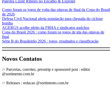
Palestra Lizete Ribeiro no Encatho & Exprotel
Como foram os jogos de volta das oitavas de final da Copa do Brasil
de 2026
Defesa Civil Nacional alerta população para chegada do ciclone
bomba
AGERGS acolhe pleito da FBHA e sindicatos gaúchos
Copa do Brasil 2026 : como foram os jogos de ida das oitavas de
final
Série B do Brasileirão 2026 : jogos, resultados e classificação
Novos Contatos
:> Parcerias, convites, presstrip e sponsored post : editor
@sortimento.com.br
:> Releases : redacao @sortimento.com.br