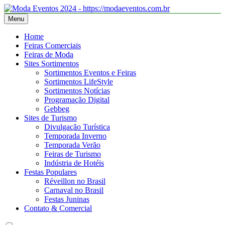
Skip
to
Menu
Moda Eventos 2026 – Desfiles de Moda 2026 – Feiras de Moda
Moda Eventos 2026 – Moda Eventos no Brasil 2026 – Desfiles de
content
2026
Moda 2026 – Feiras de Moda 2026 – Feiras de Moda no Brasil 2026
Home
– Moda Eventos 2026 – Feiras de Moda Calçados 2026 – Feiras de
Feiras Comerciais
Moda Íntima 2026
Feiras de Moda
Sites Sortimentos
Sortimentos Eventos e Feiras
Sortimentos LifeStyle
Sortimentos Notícias
Programação Digital
Gebbeg
Sites de Turismo
Divulgação Turística
Temporada Inverno
Temporada Verão
Feiras de Turismo
Indústria de Hotéis
Festas Populares
Réveillon no Brasil
Carnaval no Brasil
Festas Juninas
Contato & Comercial