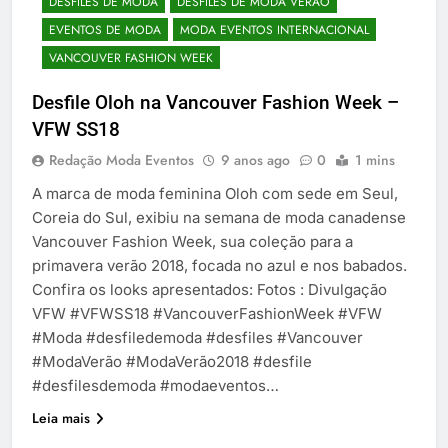
DESFILES DE MODA
DESFILES DE MODA VERÃO
EVENTOS DE MODA
MODA EVENTOS INTERNACIONAL
VANCOUVER FASHION WEEK
Desfile Oloh na Vancouver Fashion Week –
VFW SS18
Redação Moda Eventos
9 anos ago
0
1 mins
A marca de moda feminina Oloh com sede em Seul,
Coreia do Sul, exibiu na semana de moda canadense
Vancouver Fashion Week, sua coleção para a
primavera verão 2018, focada no azul e nos babados.
Confira os looks apresentados: Fotos : Divulgação
VFW #VFWSS18 #VancouverFashionWeek #VFW
#Moda #desfiledemoda #desfiles #Vancouver
#ModaVerão #ModaVerão2018 #desfile
#desfilesdemoda #modaeventos…
Leia mais