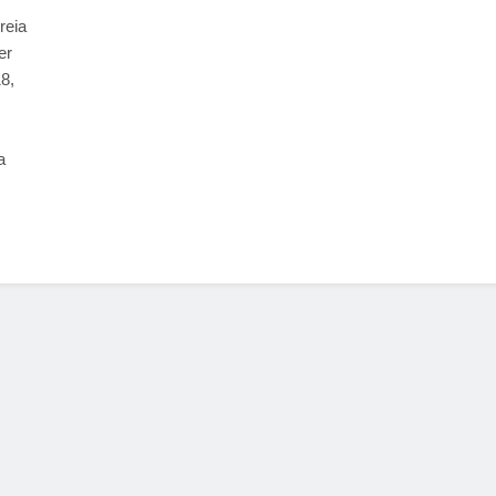
reia
er
8,
a