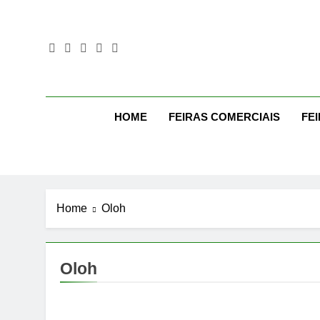
Skip
to
content
Mo
Moda Eve
HOME
FEIRAS COMERCIAIS
FE
Home
Oloh
Oloh