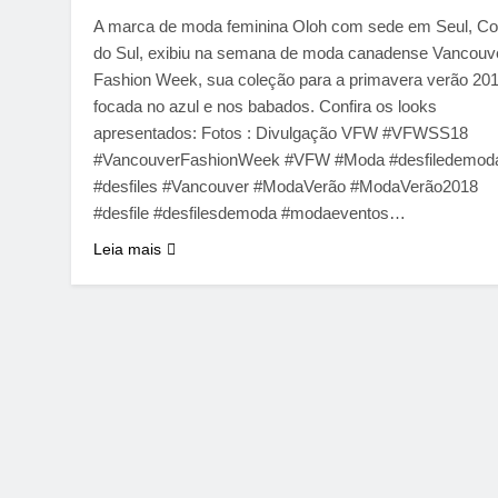
A marca de moda feminina Oloh com sede em Seul, Co
do Sul, exibiu na semana de moda canadense Vancouv
Fashion Week, sua coleção para a primavera verão 201
focada no azul e nos babados. Confira os looks
apresentados: Fotos : Divulgação VFW #VFWSS18
#VancouverFashionWeek #VFW #Moda #desfiledemod
#desfiles #Vancouver #ModaVerão #ModaVerão2018
#desfile #desfilesdemoda #modaeventos…
Leia mais