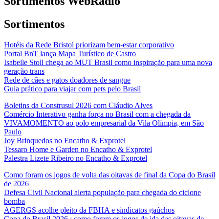
Sortimentos WebRádio
Sortimentos
Hotéis da Rede Bristol priorizam bem-estar corporativo
Portal BnT lança Mapa Turístico de Castro
Isabelle Stoll chega ao MUT Brasil como inspiração para uma nova
geração trans
Rede de cães e gatos doadores de sangue
Guia prático para viajar com pets pelo Brasil
Boletins da Construsul 2026 com Cláudio Alves
Comércio Interativo ganha força no Brasil com a chegada da
VIVAMOMENTO ao polo empresarial da Vila Olímpia, em São
Paulo
Joy Brinquedos no Encatho & Exprotel
Tessaro Home e Garden no Encatho & Exprotel
Palestra Lizete Ribeiro no Encatho & Exprotel
Como foram os jogos de volta das oitavas de final da Copa do Brasil
de 2026
Defesa Civil Nacional alerta população para chegada do ciclone
bomba
AGERGS acolhe pleito da FBHA e sindicatos gaúchos
Copa do Brasil 2026 : como foram os jogos de ida das oitavas de