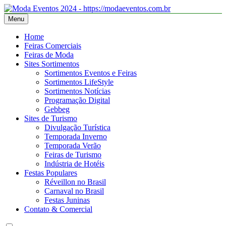
Skip
to
Menu
Moda Eventos 2026 – Desfiles de Moda 2026 – Feiras de Moda
Moda Eventos 2026 – Moda Eventos no Brasil 2026 – Desfiles de
content
2026
Moda 2026 – Feiras de Moda 2026 – Feiras de Moda no Brasil 2026
Home
– Moda Eventos 2026 – Feiras de Moda Calçados 2026 – Feiras de
Feiras Comerciais
Moda Íntima 2026
Feiras de Moda
Sites Sortimentos
Sortimentos Eventos e Feiras
Sortimentos LifeStyle
Sortimentos Notícias
Programação Digital
Gebbeg
Sites de Turismo
Divulgação Turística
Temporada Inverno
Temporada Verão
Feiras de Turismo
Indústria de Hotéis
Festas Populares
Réveillon no Brasil
Carnaval no Brasil
Festas Juninas
Contato & Comercial