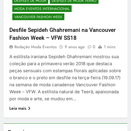
DESFILES DE MODA
DESFILES DE MODA VERÃO
MODA EVENTOS INTERNACIONAL
VANCOUVER FASHION WEEK
Desfile Sepideh Ghahremani na Vancouver
Fashion Week – VFW SS18
Redação Moda Eventos
9 anos ago
0
1 mins
A estilista iraniana Sepideh Ghahremani mostrou sua
coleção para a primavera verão 2018 que destaca
peças sensuais com estampas florais aplicadas sobre
o branco e o preto em desfile na terça-feira (19.09.17)
na semana de moda canadense Vancouver Fashion
Week – VFW. A estilista natural de Teerã, apaixonada
por moda e arte, se mudou em…
Leia mais