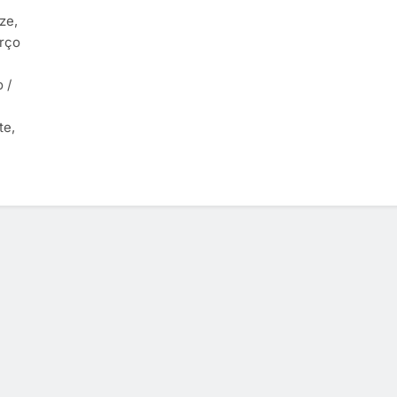
ze,
arço
 /
te,