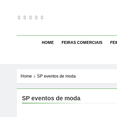
Skip
to
content
Mo
Moda Eve
HOME
FEIRAS COMERCIAIS
FE
Home
SP eventos de moda
SP eventos de moda