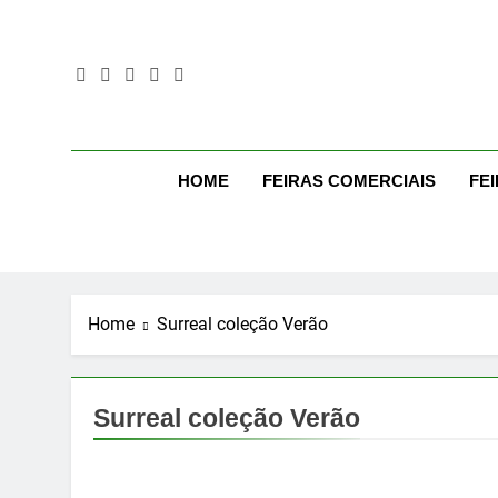
Skip
to
content
Mo
Moda Even
HOME
FEIRAS COMERCIAIS
FE
Home
Surreal coleção Verão
Surreal coleção Verão