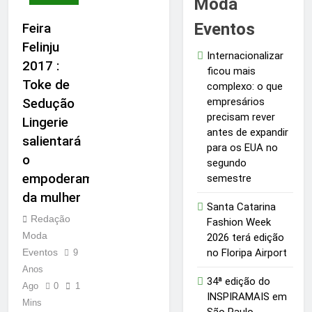
Moda
Eventos
Feira
Felinju
Internacionalizar
2017 :
ficou mais
Toke de
complexo: o que
empresários
Sedução
precisam rever
Lingerie
antes de expandir
salientará
para os EUA no
o
segundo
empoderamento
semestre
da mulher
Santa Catarina
Redação
Fashion Week
Moda
2026 terá edição
no Floripa Airport
Eventos
9
Anos
34ª edição do
Ago
0
1
INSPIRAMAIS em
Mins
São Paulo