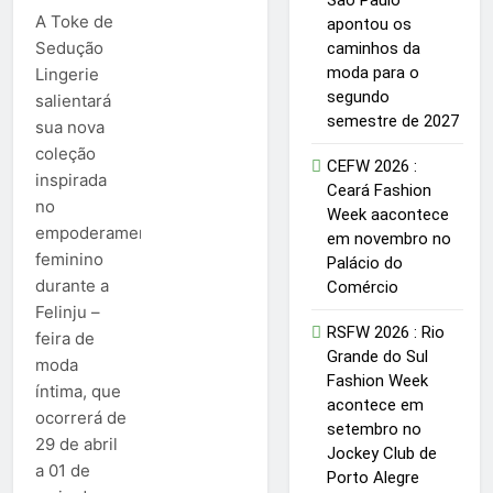
A Toke de
apontou os
Sedução
caminhos da
moda para o
Lingerie
segundo
salientará
semestre de 2027
sua nova
coleção
CEFW 2026 :
inspirada
Ceará Fashion
no
Week aacontece
empoderamento
em novembro no
feminino
Palácio do
durante a
Comércio
Felinju –
RSFW 2026 : Rio
feira de
Grande do Sul
moda
Fashion Week
íntima, que
acontece em
ocorrerá de
setembro no
29 de abril
Jockey Club de
a 01 de
Porto Alegre