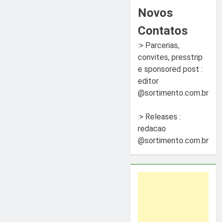
Novos
Contatos
:> Parcerias,
convites, presstrip
e sponsored post :
editor
@sortimento.com.br
:> Releases :
redacao
@sortimento.com.br