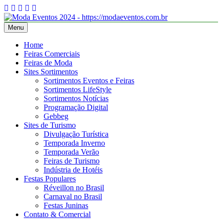
Skip
to
content
Menu
Moda Eventos 2026 – Desfiles de Moda 2026 – Feiras de Moda
Moda Eventos 2026 – Moda Eventos no Brasil 2026 – Desfiles de
2026
Moda 2026 – Feiras de Moda 2026 – Feiras de Moda no Brasil 2026
Home
– Moda Eventos 2026 – Feiras de Moda Calçados 2026 – Feiras de
Feiras Comerciais
Moda Íntima 2026
Feiras de Moda
Sites Sortimentos
Sortimentos Eventos e Feiras
Sortimentos LifeStyle
Sortimentos Notícias
Programação Digital
Gebbeg
Sites de Turismo
Divulgação Turística
Temporada Inverno
Temporada Verão
Feiras de Turismo
Indústria de Hotéis
Festas Populares
Réveillon no Brasil
Carnaval no Brasil
Festas Juninas
Contato & Comercial