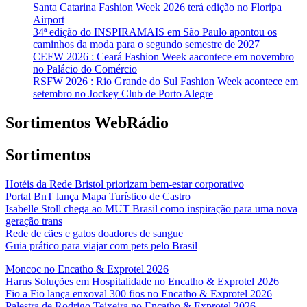
Santa Catarina Fashion Week 2026 terá edição no Floripa
Airport
34ª edição do INSPIRAMAIS em São Paulo apontou os
caminhos da moda para o segundo semestre de 2027
CEFW 2026 : Ceará Fashion Week aacontece em novembro
no Palácio do Comércio
RSFW 2026 : Rio Grande do Sul Fashion Week acontece em
setembro no Jockey Club de Porto Alegre
Sortimentos WebRádio
Sortimentos
Hotéis da Rede Bristol priorizam bem-estar corporativo
Portal BnT lança Mapa Turístico de Castro
Isabelle Stoll chega ao MUT Brasil como inspiração para uma nova
geração trans
Rede de cães e gatos doadores de sangue
Guia prático para viajar com pets pelo Brasil
Moncoc no Encatho & Exprotel 2026
Harus Soluções em Hospitalidade no Encatho & Exprotel 2026
Fio a Fio lança enxoval 300 fios no Encatho & Exprotel 2026
Palestra de Rodrigo Teixeira no Encatho & Exprotel 2026