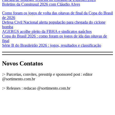
Boletins da Construsul 2026 com Cláudio Alves
Como foram os jogos de volta das oitavas de final da Copa do Brasil
de 2026
Defesa Civil Nacional alerta população para chegada do ciclone
bomba
AGERGS acolhe pleito da FBHA e sindicatos gaúchos
Copa do Brasil 2026 : como foram os jogos de ida das oitavas de
final
Série B do Brasileirão 2026 : jogos, resultados e classificação
Novos Contatos
:> Parcerias, convites, presstrip e sponsored post : editor
@sortimento.com.br
:> Releases : redacao @sortimento.com.br