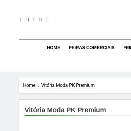
Skip
to
content
Mo
Moda Even
HOME
FEIRAS COMERCIAIS
FE
Home
Vitória Moda PK Premium
Vitória Moda PK Premium