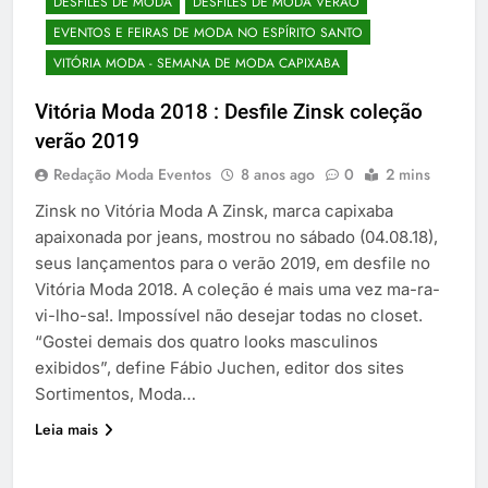
DESFILES DE MODA
DESFILES DE MODA VERÃO
EVENTOS E FEIRAS DE MODA NO ESPÍRITO SANTO
VITÓRIA MODA - SEMANA DE MODA CAPIXABA
Vitória Moda 2018 : Desfile Zinsk coleção
verão 2019
Redação Moda Eventos
8 anos ago
0
2 mins
Zinsk no Vitória Moda A Zinsk, marca capixaba
apaixonada por jeans, mostrou no sábado (04.08.18),
seus lançamentos para o verão 2019, em desfile no
Vitória Moda 2018. A coleção é mais uma vez ma-ra-
vi-lho-sa!. Impossível não desejar todas no closet.
“Gostei demais dos quatro looks masculinos
exibidos”, define Fábio Juchen, editor dos sites
Sortimentos, Moda…
Leia mais