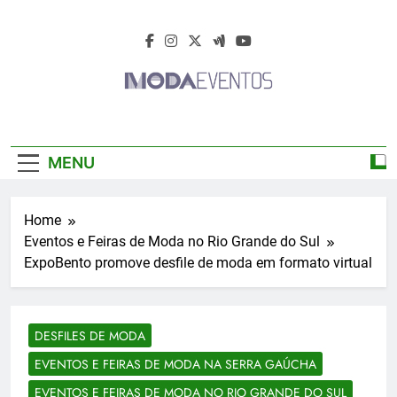
Skip
to
content
Moda Eventos
Moda Eventos 2026 – Moda Eventos No
2026 – Desfiles
Brasil 2026 – Desfiles De Moda 2026 –
MENU
Feiras De Moda 2026 – Feiras De Moda No
De Moda 2026 –
Brasil 2026 – Moda Eventos 2026 – Feiras
De Moda Calçados 2026 – Feiras De Moda
Feiras De Moda
Home
Íntima 2026
Eventos e Feiras de Moda no Rio Grande do Sul
2026
ExpoBento promove desfile de moda em formato virtual
DESFILES DE MODA
EVENTOS E FEIRAS DE MODA NA SERRA GAÚCHA
EVENTOS E FEIRAS DE MODA NO RIO GRANDE DO SUL