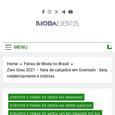
Skip
to
content
Moda Eventos
Moda Eventos 2026 – Moda Eventos No
2026 – Desfiles
Brasil 2026 – Desfiles De Moda 2026 –
MENU
Feiras De Moda 2026 – Feiras De Moda No
De Moda 2026 –
Brasil 2026 – Moda Eventos 2026 – Feiras
De Moda Calçados 2026 – Feiras De Moda
Feiras De Moda
Home
Feiras de Moda no Brasil
Íntima 2026
Zero Grau 2021 – feira de calçados em Gramado : data,
2026
credenciamento e notícias
EVENTOS E FEIRAS DE MODA EM GRAMADO
EVENTOS E FEIRAS DE MODA NA SERRA GAÚCHA
EVENTOS E FEIRAS DE MODA NO RIO GRANDE DO SUL