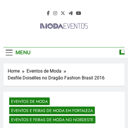
Skip
to
content
Moda Eventos
Moda Eventos 2026 – Moda Eventos No
2026 – Desfiles
Brasil 2026 – Desfiles De Moda 2026 –
MENU
Feiras De Moda 2026 – Feiras De Moda No
De Moda 2026 –
Brasil 2026 – Moda Eventos 2026 – Feiras
De Moda Calçados 2026 – Feiras De Moda
Feiras De Moda
Home
Eventos de Moda
Íntima 2026
Desfile Doisélles no Dragão Fashion Brasil 2016
2026
EVENTOS DE MODA
EVENTOS E FEIRAS DE MODA EM FORTALEZA
EVENTOS E FEIRAS DE MODA NO NORDESTE