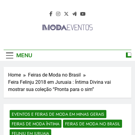
Skip
to
content
Moda Eventos
Moda Eventos 2026 – Moda Eventos No
2026 – Desfiles
Brasil 2026 – Desfiles De Moda 2026 –
MENU
Feiras De Moda 2026 – Feiras De Moda No
De Moda 2026 –
Brasil 2026 – Moda Eventos 2026 – Feiras
De Moda Calçados 2026 – Feiras De Moda
Feiras De Moda
Home
Feiras de Moda no Brasil
Íntima 2026
Feira Felinju 2018 em Juruaia : Íntima Divina vai
2026
mostrar sua coleção “Pronta para o sim”
EVENTOS E FEIRAS DE MODA EM MINAS GERAIS
FEIRAS DE MODA ÍNTIMA
FEIRAS DE MODA NO BRASIL
FELINJU EM JURUAIA