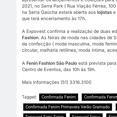
2021, no Serra Park ( Rua Viação Férrea, 100
na Serra Gaúcha estará aberta aos
lojistas
e
que terá encerramento às 17h.
A Expovest confirma a realização de duas 
Fashion
. As feiras de moda nas cidades de
da confecção ( moda masculina, moda feminin
circular, malharia retilínea, moda íntima, ac
A
Fenin Fashion São Paulo
está prevista para
Centro de Eventos, das 10h às 19h.
Mais informações (51) 3316.3100
Tagged:
Confirmada Fenim
Confirmada Feni
Confirmada Fenim Primavera Verão Gramado
Expovest Feira Fenin
Expovest feiras
Expo