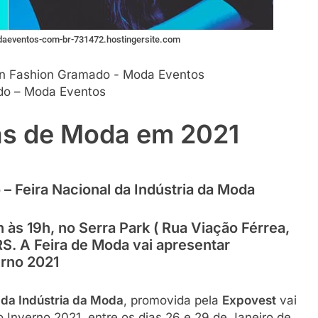
odaeventos-com-br-731472.hostingersite.com
do – Moda Eventos
as de Moda em 2021
 Feira Nacional da Indústria da Moda
 às 19h, no Serra Park ( Rua Viação Férrea,
RS. A Feira de Moda vai apresentar
rno 2021
 da Indústria da Moda
, promovida pela
Expovest
vai
 Inverno 2021, entre os dias 26 e 29 de Janeiro de