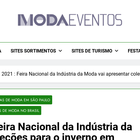
a Eventos 2026 – Des
tos 2026 – Moda Eventos No Brasil 2026 – Desfiles De Moda 
– Moda Eventos 2026 – Feiras De Moda Calçado
Feiras De M
A
SITES SORTIMENTOS
SITES DE TURISMO
FEST
2021 : Feira Nacional da Indústria da Moda vai apresentar co
RAS DE MODA EM SÃO PAULO
S DE MODA NO BRASIL
ira Nacional da Indústria da
leções para o inverno em