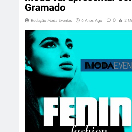
Gramado
0
Redação Moda Eventos
6 Anos Ago
2 M