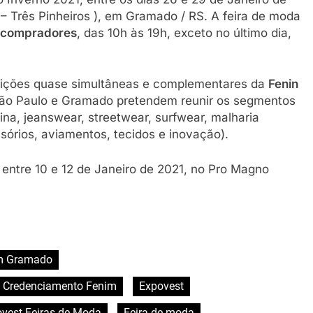
 – Três Pinheiros ), em Gramado / RS. A feira de moda
compradores
, das 10h às 19h, exceto no último dia,
edições quase simultâneas e complementares da
Fenin
 São Paulo e Gramado pretendem reunir os segmentos
a, jeanswear, streetwear, surfwear, malharia
essórios, aviamentos, tecidos e inovação).
 entre 10 e 12 de Janeiro de 2021, no Pro Magno
m Gramado
Credenciamento Fenim
Expovest
vest Feiras de Moda
Feira de moda