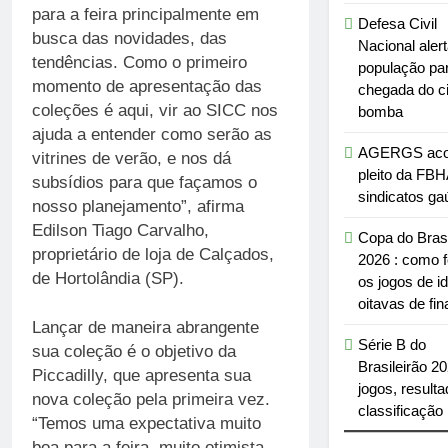
para a feira principalmente em
Defesa Civil
busca das novidades, das
Nacional aler
tendências. Como o primeiro
população pa
momento de apresentação das
chegada do c
coleções é aqui, vir ao SICC nos
bomba
ajuda a entender como serão as
AGERGS aco
vitrines de verão, e nos dá
pleito da FBH
subsídios para que façamos o
sindicatos g
nosso planejamento”, afirma
Edilson Tiago Carvalho,
Copa do Brasi
proprietário de loja de Calçados,
2026 : como 
de Hortolândia (SP).
os jogos de i
oitavas de fin
Lançar de maneira abrangente
Série B do
sua coleção é o objetivo da
Brasileirão 20
Piccadilly, que apresenta sua
jogos, result
nova coleção pela primeira vez.
classificação
“Temos uma expectativa muito
boa para a feira, muito otimista.