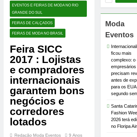
EVENTOS E FEIRAS DE MODA NO RIO
GRANDE DO SUL
Moda
FEIRAS DE CALÇADOS
Eventos
FEIRAS DE MODA NO BRASIL
Feira SICC
Internacional
ficou mais
2017 : Lojistas
complexo: o
e compradores
empresários
precisam rev
internacionais
antes de exp
para os EUA
garantem bons
segundo sem
negócios e
Santa Catari
corredores
Fashion We
lotados
2026 terá ed
no Floripa Ai
Redação Moda Eventos
9 Anos