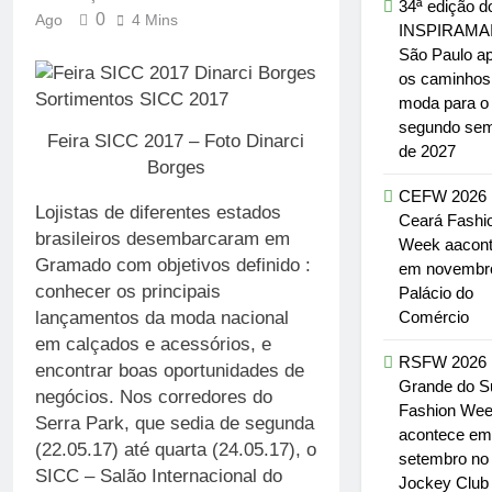
34ª edição d
0
Ago
4 Mins
INSPIRAMA
São Paulo a
os caminhos
moda para o
segundo sem
Feira SICC 2017 – Foto Dinarci
de 2027
Borges
CEFW 2026 
Lojistas de diferentes estados
Ceará Fashi
brasileiros desembarcaram em
Week aacon
Gramado com objetivos definido :
em novembr
conhecer os principais
Palácio do
Comércio
lançamentos da moda nacional
em calçados e acessórios, e
RSFW 2026 :
encontrar boas oportunidades de
Grande do S
negócios. Nos corredores do
Fashion We
Serra Park, que sedia de segunda
acontece em
(22.05.17) até quarta (24.05.17), o
setembro no
SICC – Salão Internacional do
Jockey Club