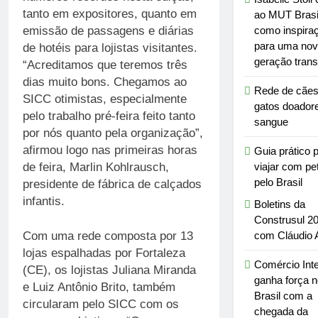
tanto em expositores, quanto em
ao MUT Brasi
emissão de passagens e diárias
como inspira
para uma no
de hotéis para lojistas visitantes.
geração trans
“Acreditamos que teremos três
dias muito bons. Chegamos ao
Rede de cães
SICC otimistas, especialmente
gatos doador
pelo trabalho pré-feira feito tanto
sangue
por nós quanto pela organização”,
afirmou logo nas primeiras horas
Guia prático 
de feira, Marlin Kohlrausch,
viajar com pe
pelo Brasil
presidente de fábrica de calçados
infantis.
Boletins da
Construsul 2
com Cláudio 
Com uma rede composta por 13
lojas espalhadas por Fortaleza
Comércio Inte
(CE), os lojistas Juliana Miranda
ganha força n
e Luiz Antônio Brito, também
Brasil com a
circularam pelo SICC com os
chegada da