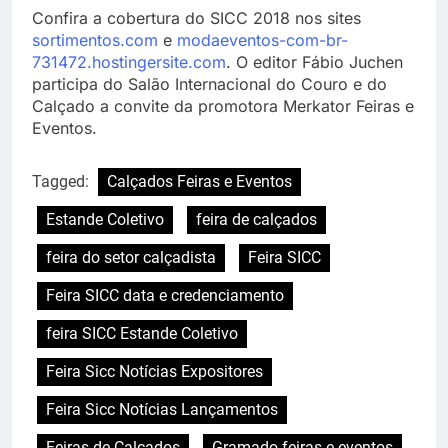
Confira a cobertura do SICC 2018 nos sites
sortimentos.com
e
modaeventos-com-br-
731472.hostingersite.com
. O editor Fábio Juchen
participa do Salão Internacional do Couro e do
Calçado a convite da promotora Merkator Feiras e
Eventos.
Tagged:
Calçados Feiras e Eventos
Estande Coletivo
feira de calçados
feira do setor calçadista
Feira SICC
Feira SICC data e credenciamento
feira SICC Estande Coletivo
Feira Sicc Notícias Expositores
Feira Sicc Notícias Lançamentos
Feiras de Calçados
Gramado feiras e eventos