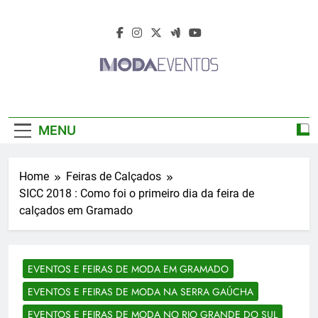
Skip
to
content
Moda Eventos
Moda Eventos 2026 – Moda Eventos No
2026 – Desfiles
Brasil 2026 – Desfiles De Moda 2026 –
MENU
Feiras De Moda 2026 – Feiras De Moda No
De Moda 2026 –
Brasil 2026 – Moda Eventos 2026 – Feiras
De Moda Calçados 2026 – Feiras De Moda
Feiras De Moda
Home
Feiras de Calçados
Íntima 2026
SICC 2018 : Como foi o primeiro dia da feira de
2026
calçados em Gramado
EVENTOS E FEIRAS DE MODA EM GRAMADO
EVENTOS E FEIRAS DE MODA NA SERRA GAÚCHA
EVENTOS E FEIRAS DE MODA NO RIO GRANDE DO SUL