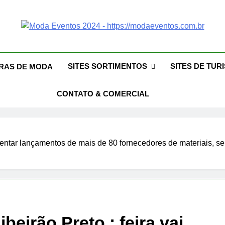
da Eventos 2026 – Des
ntos 2026 – Moda Eventos No Brasil 2026 – Desfiles De Moda 2026
Eventos 2026 – Feiras De Moda Calçados 20
Feiras De M
SITES SORTIMENTOS
SITES DE TUR
IRAS DE MODA
CONTATO & COMERCIAL
sentar lançamentos de mais de 80 fornecedores de materiais, s
eirão Preto : feira vai