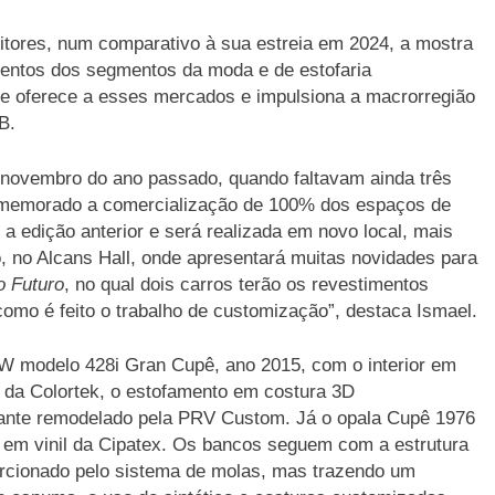
ores, num comparativo à sua estreia em 2024, a mostra
ventos dos segmentos da moda e de estofaria
se oferece a esses mercados e impulsiona a macrorregião
2B.
m novembro do ano passado, quando faltavam ainda três
 comemorado a comercialização de 100% dos espaços de
 edição anterior e será realizada em novo local, mais
 no Alcans Hall, onde apresentará muitas novidades para
o Futuro
, no qual dois carros terão os revestimentos
omo é feito o trabalho de customização”, destaca Ismael.
 modelo 428i Gran Cupê, ano 2015, com o interior em
s da Colortek, o estofamento em costura 3D
olante remodelado pela PRV Custom. Já o opala Cupê 1976
eto em vinil da Cipatex. Os bancos seguem com a estrutura
porcionado pelo sistema de molas, mas trazendo um