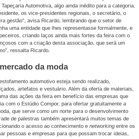
 Tapeçaria Automotiva, algo ainda inédito para a categoria.
sidente, os vice-presidentes regionais, o secretário, o
ra gestão”, avisa Ricardo, lembrando que o setor de
tinha uma entidade que lhes representasse formalmente, e
apeceiros, criando laços ainda mais fortes da feira com o
nçosos com a criação desta associação, que será um
o”, ressalta Ricardo.
o mercado da moda
estofamento automotivo esteja sendo realizado,
dos, artefatos e vestuário. Além da oferta de materiais,
uma das ações da feira em benefício das empresas que
ria com o Estúdio Compor, para ofertar gratuitamente a
 moda, que serve como um norte para o desenvolvimento
 grade de palestras também apresentará muitos temas de
orcionando o acesso ao conhecimento e
networking
entre os
mar pessoas e empresas para que possam trocar ideias,