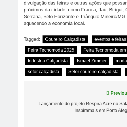
divulgação das feiras e outras ações que possam
próximos da cidade, como Franca, Jaú, Birigui,
Serrana, Belo Horizonte e Triângulo Mineiro/MG 
aquecendo a economia local.
Tagged:
Coureiro Calçadista
eventos e feiras
Feira Tecnomoda 2025
Feira Tecnomoda em 
Indústria Calçadista
Ismael Zimmer
moda
setor calçadista
Setor coureiro-calçadista
Navegação
Previou
de
Lançamento do projeto Respira Acre no Sal
Inspiramais em Porto Ale
Post