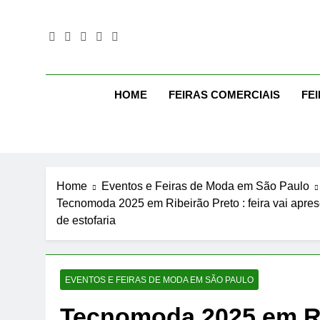
Skip
to
content
Mo
Moda Eve
HOME
FEIRAS COMERCIAIS
FE
Home
Eventos e Feiras de Moda em São Paulo
Tecnomoda 2025 em Ribeirão Preto : feira vai apre
de estofaria
EVENTOS E FEIRAS DE MODA EM SÃO PAULO
Tecnomoda 2025 em Rib