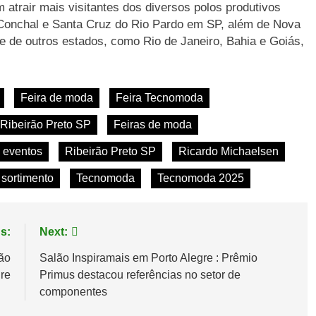
 atrair mais visitantes dos diversos polos produtivos
 Conchal e Santa Cruz do Rio Pardo em SP, além de Nova
e de outros estados, como Rio de Janeiro, Bahia e Goiás,
Feira de moda
Feira Tecnomoda
Ribeirão Preto SP
Feiras de moda
 eventos
Ribeirão Preto SP
Ricardo Michaelsen
sortimento
Tecnomoda
Tecnomoda 2025
s:
Next:
ão
Salão Inspiramais em Porto Alegre : Prêmio
gre
Primus destacou referências no setor de
componentes