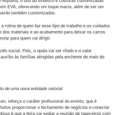
espuma, o uso do sintético e costuras customizadas
á em EVA, oferecendo um toque macio, além de ser um
e serão também customizados.
 a rotina de quem faz esse tipo de trabalho e os cuidados
e dos materiais e ao acabamento para deixar os carros
star para quem vai dirigir.
s social. Pois, o opala vai ser rifado e o valor
 auxílio às famílias atingidas pela enchente de maio do
o de uma nova entidade setorial
sen, reforça o caráter profissional do evento, que é
ósitos proporcionar o fechamento de negócios e conectar
sso é que a feira vai sediar a reunião de tapeceiros com