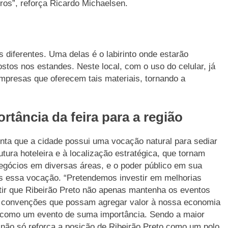
ros”, reforça Ricardo Michaelsen.
s diferentes. Uma delas é o labirinto onde estarão
stos nos estandes. Neste local, com o uso do celular, já
mpresas que oferecem tais materiais, tornando a
rtância da feira para a região
ienta que a cidade possui uma vocação natural para sediar
utura hoteleira e à localização estratégica, que tornam
egócios em diversas áreas, e o poder público em sua
is essa vocação. “Pretendemos investir em melhorias
ntir que Ribeirão Preto não apenas mantenha os eventos
 e convenções que possam agregar valor à nossa economia
 como um evento de suma importância. Sendo a maior
 não só reforça a posição de Ribeirão Preto como um polo