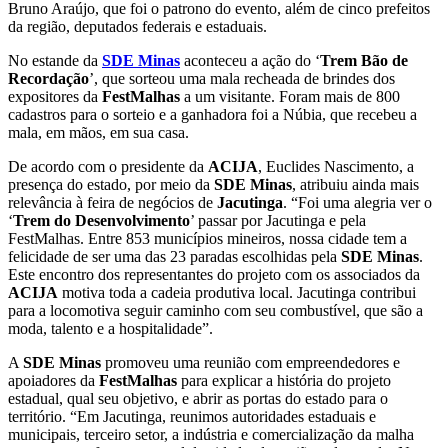
Bruno Araújo, que foi o patrono do evento, além de cinco prefeitos
da região, deputados federais e estaduais.
No estande da
SDE Minas
aconteceu a ação do ‘
Trem Bão de
Recordação
’, que sorteou uma mala recheada de brindes dos
expositores da
FestMalhas
a um visitante. Foram mais de 800
cadastros para o sorteio e a ganhadora foi a Núbia, que recebeu a
mala, em mãos, em sua casa.
De acordo com o presidente da
ACIJA
, Euclides Nascimento, a
presença do estado, por meio da
SDE Minas
, atribuiu ainda mais
relevância à feira de negócios de
Jacutinga
. “Foi uma alegria ver o
‘
Trem do Desenvolvimento
’ passar por Jacutinga e pela
FestMalhas. Entre 853 municípios mineiros, nossa cidade tem a
felicidade de ser uma das 23 paradas escolhidas pela
SDE Minas
.
Este encontro dos representantes do projeto com os associados da
ACIJA
motiva toda a cadeia produtiva local. Jacutinga contribui
para a locomotiva seguir caminho com seu combustível, que são a
moda, talento e a hospitalidade”.
A
SDE Minas
promoveu uma reunião com empreendedores e
apoiadores da
FestMalhas
para explicar a história do projeto
estadual, qual seu objetivo, e abrir as portas do estado para o
território. “Em Jacutinga, reunimos autoridades estaduais e
municipais, terceiro setor, a indústria e comercialização da malha