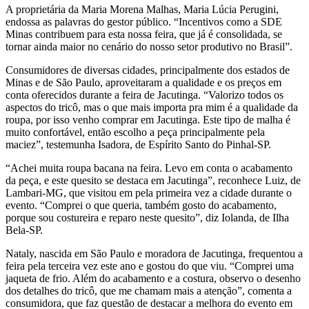
A proprietária da Maria Morena Malhas, Maria Lúcia Perugini,
endossa as palavras do gestor público. “Incentivos como a SDE
Minas contribuem para esta nossa feira, que já é consolidada, se
tornar ainda maior no cenário do nosso setor produtivo no Brasil”.
Consumidores de diversas cidades, principalmente dos estados de
Minas e de São Paulo, aproveitaram a qualidade e os preços em
conta oferecidos durante a feira de Jacutinga. “Valorizo todos os
aspectos do tricô, mas o que mais importa pra mim é a qualidade da
roupa, por isso venho comprar em Jacutinga. Este tipo de malha é
muito confortável, então escolho a peça principalmente pela
maciez”, testemunha Isadora, de Espírito Santo do Pinhal-SP.
“Achei muita roupa bacana na feira. Levo em conta o acabamento
da peça, e este quesito se destaca em Jacutinga”, reconhece Luiz, de
Lambari-MG, que visitou em pela primeira vez a cidade durante o
evento. “Comprei o que queria, também gosto do acabamento,
porque sou costureira e reparo neste quesito”, diz Iolanda, de Ilha
Bela-SP.
Nataly, nascida em São Paulo e moradora de Jacutinga, frequentou a
feira pela terceira vez este ano e gostou do que viu. “Comprei uma
jaqueta de frio. Além do acabamento e a costura, observo o desenho
dos detalhes do tricô, que me chamam mais a atenção”, comenta a
consumidora, que faz questão de destacar a melhora do evento em