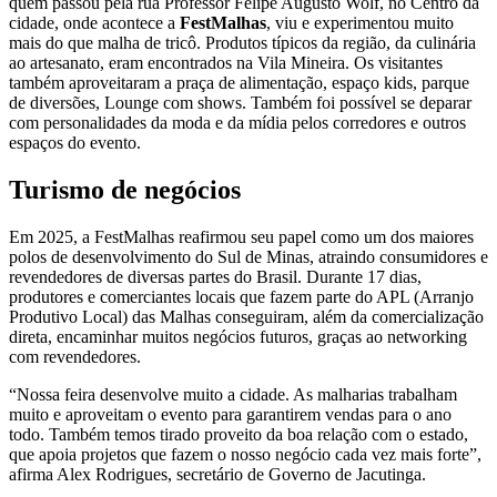
quem passou pela rua Professor Felipe Augusto Wolf, no Centro da
cidade, onde acontece a
FestMalhas
, viu e experimentou muito
mais do que malha de tricô. Produtos típicos da região, da culinária
ao artesanato, eram encontrados na Vila Mineira. Os visitantes
também aproveitaram a praça de alimentação, espaço kids, parque
de diversões, Lounge com shows. Também foi possível se deparar
com personalidades da moda e da mídia pelos corredores e outros
espaços do evento.
Turismo de negócios
Em 2025, a FestMalhas reafirmou seu papel como um dos maiores
polos de desenvolvimento do Sul de Minas, atraindo consumidores e
revendedores de diversas partes do Brasil. Durante 17 dias,
produtores e comerciantes locais que fazem parte do APL (Arranjo
Produtivo Local) das Malhas conseguiram, além da comercialização
direta, encaminhar muitos negócios futuros, graças ao networking
com revendedores.
“Nossa feira desenvolve muito a cidade. As malharias trabalham
muito e aproveitam o evento para garantirem vendas para o ano
todo. Também temos tirado proveito da boa relação com o estado,
que apoia projetos que fazem o nosso negócio cada vez mais forte”,
afirma Alex Rodrigues, secretário de Governo de Jacutinga.