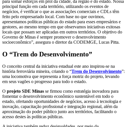
para somar esforços em prol da cidade, da região e do estado. Nossa
principal função em cada território, utilizando os eventos de
negócios, é verificar o que as associações comerciais e CDLs têm
feito pelo empresariado local. Com base no que ouvimos,
apresentamos políticas públicas do estado para esses empresários e
gestores, ao mesmo tempo em que observamos iniciativas exitosas
locais que possam ser aplicadas em outros territórios. O objetivo do
Governo de Minas é sempre promover o desenvolvimento
socioeconômico”, assegura o diretor da CODEMGE, Lucas Pitta.
O “Trem do Desenvolvimento”
O conceito central da iniciativa estadual este ano inspirou-se na
história ferroviária mineira, criando o “
Trem do Desenvolvimento
”:
uma locomotiva que representa a força motriz do projeto, levando
em seus vagões o progresso para todo o estado.
O
projeto SDE Minas
se firmou como estratégia inovadora para
fomentar o desenvolvimento econômico sustentável em todo o
estado, ofertando oportunidades de negócios, acesso à tecnologia e
inovação, capacitação profissional e integração regional, além da
aproximação do poder público junto aos territórios, facilitando o
acesso destes às políticas públicas.
A iniciativa também reduz desigualdades, por meio da