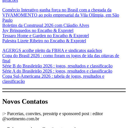
gerações
Comércio Interativo ganha força no Brasil com a chegada da
VIVAMOMENTO ao polo empresarial da Vila Olímpia, em São
Paulo
Boletins da Construsul 2026 com Cláudio Alves
Joy Brinquedos no Encatho & Exprotel
Tessaro Home e Garden no Encatho & Exprotel
Palestra Lizete Ribeiro no Encatho & Exprotel
AGERGS acolhe pleito da FBHA e sindicatos gaúchos
Copa do Brasil 2026 : como foram os jogos de ida das oitavas de
final
Série B do Brasileirão 2026 : jogos, resultados e classificação
Série A do Brasileirão 2026 : jogos, resultados e classificação
Copa Sul-Americana 2026 : tabela de jogos, resultados e
classificação
Novos Contatos
:> Parcerias, convites, presstrip e sponsored post : editor
@sortimento.com.br