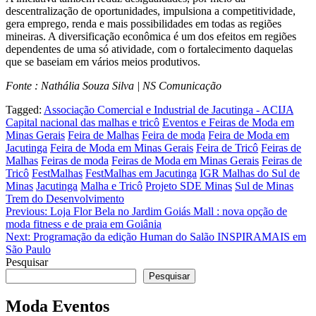
descentralização de oportunidades, impulsiona a competitividade,
gera emprego, renda e mais possibilidades em todas as regiões
mineiras. A diversificação econômica é um dos efeitos em regiões
dependentes de uma só atividade, com o fortalecimento daquelas
que se baseiam em vários meios produtivos.
Fonte : Nathália Souza Silva | NS Comunicação
Tagged:
Associação Comercial e Industrial de Jacutinga - ACIJA
Capital nacional das malhas e tricô
Eventos e Feiras de Moda em
Minas Gerais
Feira de Malhas
Feira de moda
Feira de Moda em
Jacutinga
Feira de Moda em Minas Gerais
Feira de Tricô
Feiras de
Malhas
Feiras de moda
Feiras de Moda em Minas Gerais
Feiras de
Tricô
FestMalhas
FestMalhas em Jacutinga
IGR Malhas do Sul de
Minas
Jacutinga
Malha e Tricô
Projeto SDE Minas
Sul de Minas
Trem do Desenvolvimento
Navegação
Previous:
Loja Flor Bela no Jardim Goiás Mall : nova opção de
moda fitness e de praia em Goiânia
de
Next:
Programação da edição Human do Salão INSPIRAMAIS em
Post
São Paulo
Pesquisar
Pesquisar
Moda Eventos