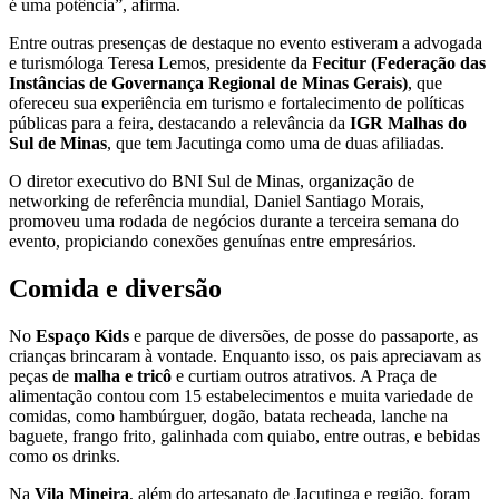
é uma potência”, afirma.
Entre outras presenças de destaque no evento estiveram a advogada
e turismóloga Teresa Lemos, presidente da
Fecitur
(Federação das
Instâncias de Governança Regional de Minas Gerais)
, que
ofereceu sua experiência em turismo e fortalecimento de políticas
públicas para a feira, destacando a relevância da
IGR Malhas do
Sul de Minas
, que tem Jacutinga como uma de duas afiliadas.
O diretor executivo do BNI Sul de Minas, organização de
networking de referência mundial, Daniel Santiago Morais,
promoveu uma rodada de negócios durante a terceira semana do
evento, propiciando conexões genuínas entre empresários.
Comida e diversão
No
Espaço Kids
e parque de diversões, de posse do passaporte, as
crianças brincaram à vontade. Enquanto isso, os pais apreciavam as
peças de
malha e tricô
e curtiam outros atrativos. A Praça de
alimentação contou com 15 estabelecimentos e muita variedade de
comidas, como hambúrguer, dogão, batata recheada, lanche na
baguete, frango frito, galinhada com quiabo, entre outras, e bebidas
como os drinks.
Na
Vila Mineira
, além do artesanato de Jacutinga e região, foram