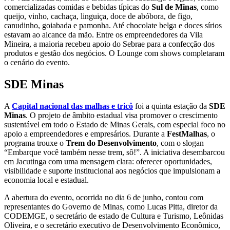
comercializadas comidas e bebidas típicas do
Sul de Minas
, como
queijo, vinho, cachaça, linguiça, doce de abóbora, de figo,
canudinho, goiabada e pamonha. Até chocolate belga e doces sírios
estavam ao alcance da mão. Entre os empreendedores da Vila
Mineira, a maioria recebeu apoio do Sebrae para a confecção dos
produtos e gestão dos negócios. O Lounge com shows completaram
o cenário do evento.
SDE Minas
A
Capital nacional das malhas e tricô
foi a quinta estação da
SDE
Minas
. O projeto de âmbito estadual visa promover o crescimento
sustentável em todo o Estado de Minas Gerais, com especial foco no
apoio a empreendedores e empresários. Durante a
FestMalhas
, o
programa trouxe o
Trem do Desenvolvimento
, com o slogan
“Embarque você também nesse trem, sô!”. A iniciativa desembarcou
em Jacutinga com uma mensagem clara: oferecer oportunidades,
visibilidade e suporte institucional aos negócios que impulsionam a
economia local e estadual.
A abertura do evento, ocorrida no dia 6 de junho, contou com
representantes do Governo de Minas, como Lucas Pitta, diretor da
CODEMGE, o secretário de estado de Cultura e Turismo, Leônidas
Oliveira, e o secretário executivo de Desenvolvimento Econômico,