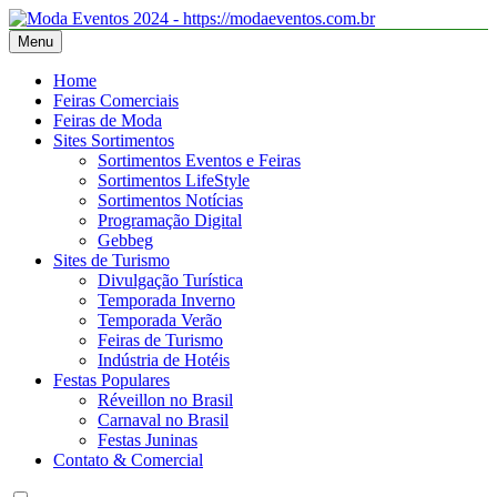
Skip
to
Menu
Moda Eventos 2026 – Desfiles de Moda 2026 – Feiras de Moda
Moda Eventos 2026 – Moda Eventos no Brasil 2026 – Desfiles de
content
2026
Moda 2026 – Feiras de Moda 2026 – Feiras de Moda no Brasil 2026
Home
– Moda Eventos 2026 – Feiras de Moda Calçados 2026 – Feiras de
Feiras Comerciais
Moda Íntima 2026
Feiras de Moda
Sites Sortimentos
Sortimentos Eventos e Feiras
Sortimentos LifeStyle
Sortimentos Notícias
Programação Digital
Gebbeg
Sites de Turismo
Divulgação Turística
Temporada Inverno
Temporada Verão
Feiras de Turismo
Indústria de Hotéis
Festas Populares
Réveillon no Brasil
Carnaval no Brasil
Festas Juninas
Contato & Comercial