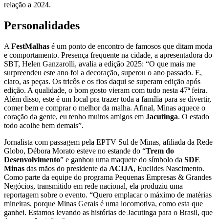
relação a 2024.
Personalidades
A
FestMalhas
é um ponto de encontro de famosos que ditam moda
e comportamento. Presença frequente na cidade, a apresentadora do
SBT, Helen Ganzarolli, avalia a edição 2025: “O que mais me
surpreendeu este ano foi a decoração, superou o ano passado. E,
claro, as peças. Os tricôs e os fios daqui se superam edição após
edição. A qualidade, o bom gosto vieram com tudo nesta 47ª feira.
Além disso, este é um local pra trazer toda a família para se divertir,
comer bem e comprar o melhor da malha. Afinal, Minas aquece o
coração da gente, eu tenho muitos amigos em
Jacutinga
. O estado
todo acolhe bem demais”.
Jornalista com passagem pela EPTV Sul de Minas, afiliada da Rede
Globo, Débora Morato esteve no estande do “
Trem do
Desenvolvimento
” e ganhou uma maquete do símbolo da
SDE
Minas
das mãos do presidente da
ACIJA
, Euclides Nascimento.
Como parte da equipe do programa Pequenas Empresas & Grandes
Negócios, transmitido em rede nacional, ela produziu uma
reportagem sobre o evento. “Quero emplacar o máximo de matérias
mineiras, porque Minas Gerais é uma locomotiva, como esta que
ganhei. Estamos levando as histórias de Jacutinga para o Brasil, que