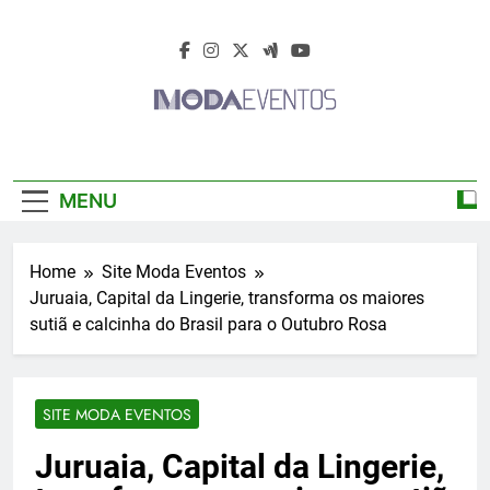
Skip
to
content
Moda Eventos
Moda Eventos 2026 – Moda Eventos No
2026 – Desfiles
Brasil 2026 – Desfiles De Moda 2026 –
MENU
Feiras De Moda 2026 – Feiras De Moda No
De Moda 2026 –
Brasil 2026 – Moda Eventos 2026 – Feiras
De Moda Calçados 2026 – Feiras De Moda
Feiras De Moda
Home
Site Moda Eventos
Íntima 2026
Juruaia, Capital da Lingerie, transforma os maiores
2026
sutiã e calcinha do Brasil para o Outubro Rosa
SITE MODA EVENTOS
Juruaia, Capital da Lingerie,