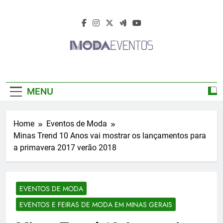
Skip
to
content
Moda Eventos
Moda Eventos 2026 – Moda Eventos No
2026 – Desfiles
Brasil 2026 – Desfiles De Moda 2026 –
MENU
Feiras De Moda 2026 – Feiras De Moda No
De Moda 2026 –
Brasil 2026 – Moda Eventos 2026 – Feiras
De Moda Calçados 2026 – Feiras De Moda
Feiras De Moda
Home
Eventos de Moda
Íntima 2026
Minas Trend 10 Anos vai mostrar os lançamentos para
2026
a primavera 2017 verão 2018
EVENTOS DE MODA
EVENTOS E FEIRAS DE MODA EM MINAS GERAIS