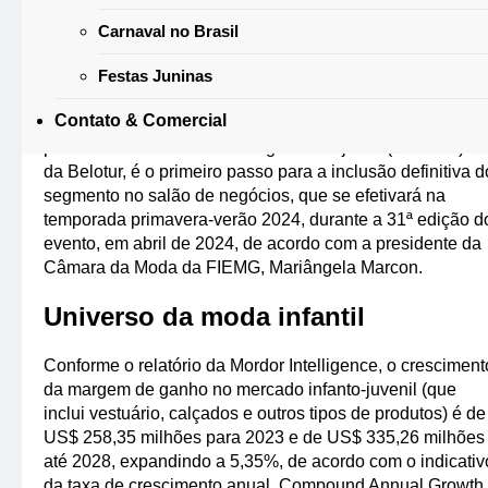
Projeto Minas Trend Kids
Carnaval no Brasil
O projeto Minas Trend Kids – Baby e Teens é encabeçad
Festas Juninas
pela Federação das Indústrias do Estado de Minas Gerai
Contato & Comercial
(FIEMG) e tem apoio do Sindivest-MG. A iniciativa, com
patrocínio da Câmara de Dirigentes Lojistas (CDL-BH) e
da Belotur, é o primeiro passo para a inclusão definitiva d
segmento no salão de negócios, que se efetivará na
temporada primavera-verão 2024, durante a 31ª edição d
evento, em abril de 2024, de acordo com a presidente da
Câmara da Moda da FIEMG, Mariângela Marcon.
Universo da moda infantil
Conforme o relatório da Mordor Intelligence, o cresciment
da margem de ganho no mercado infanto-juvenil (que
inclui vestuário, calçados e outros tipos de produtos) é de
US$ 258,35 milhões para 2023 e de US$ 335,26 milhões
até 2028, expandindo a 5,35%, de acordo com o indicativ
da taxa de crescimento anual, Compound Annual Growth