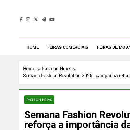
Skip
to
content
Mod
Moda Even
HOME
FEIRAS COMERCIAIS
FEIRAS DE MOD
Home
Fashion News
Semana Fashion Revolution 2026 : campanha reforça 
FASHION NEWS
Semana Fashion Revolu
reforça a importância da