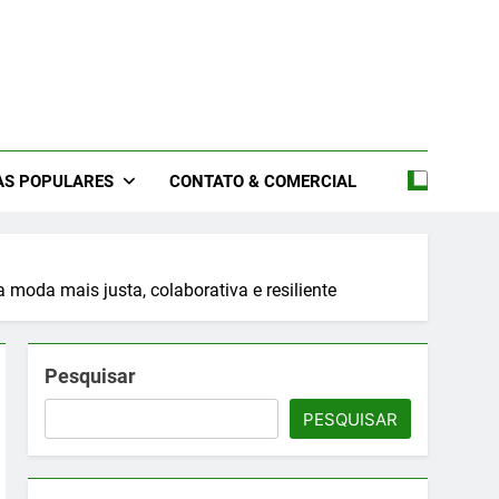
files De Moda 2026 –
2026 – Feiras De Moda 2026 – Feiras De Moda No Brasil 2026
s 2026 – Feiras De Moda Íntima 2026
oda 2026
AS POPULARES
CONTATO & COMERCIAL
moda mais justa, colaborativa e resiliente
Pesquisar
PESQUISAR