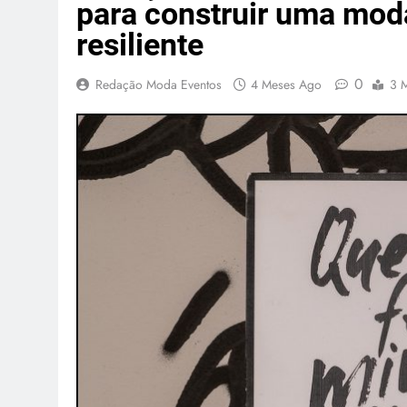
para construir uma moda
resiliente
0
Redação Moda Eventos
4 Meses Ago
3 