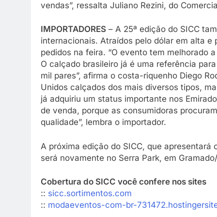
vendas”, ressalta Juliano Rezini, do Comercia
IMPORTADORES
– A 25ª edição do SICC ta
internacionais. Atraídos pelo dólar em alta e
pedidos na feira. “O evento tem melhorado a
O calçado brasileiro já é uma referência pa
mil pares”, afirma o costa-riquenho Diego R
Unidos calçados dos mais diversos tipos, ma
já adquiriu um status importante nos Emirad
de venda, porque as consumidoras procuram 
qualidade”, lembra o importador.
A próxima edição do SICC, que apresentará 
será novamente no Serra Park, em Gramado/ R
Cobertura do SICC você confere nos sites
::
sicc.sortimentos.com
::
modaeventos-com-br-731472.hostingersite