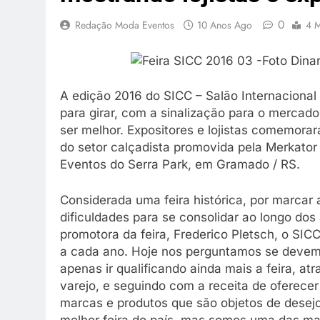
0
Redação Moda Eventos
10 Anos Ago
4 M
A edição 2016 do SICC – Salão Internaciona
para girar, com a sinalização para o merca
ser melhor. Expositores e lojistas comemorar
do setor calçadista promovida pela Merkator
Eventos do Serra Park, em Gramado / RS.
Considerada uma feira histórica, por marcar
dificuldades para se consolidar ao longo dos 
promotora da feira, Frederico Pletsch, o SI
a cada ano. Hoje nos perguntamos se devem
apenas ir qualificando ainda mais a feira, 
varejo, e seguindo com a receita de oferece
marcas e produtos que são objetos de desej
melhor feira do país, mas somos uma das mai