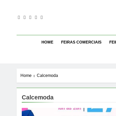
Skip
to
content
Mo
Moda Eve
HOME
FEIRAS COMERCIAIS
FE
Home
Calcemoda
Calcemoda