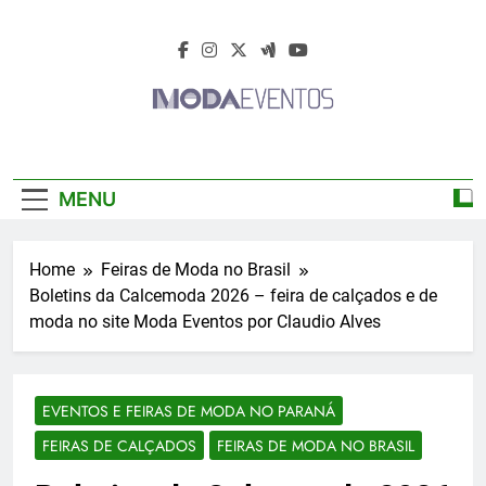
Skip
to
content
Moda Eventos
Moda Eventos 2026 – Moda Eventos No
2026 – Desfiles
Brasil 2026 – Desfiles De Moda 2026 –
MENU
Feiras De Moda 2026 – Feiras De Moda No
De Moda 2026 –
Brasil 2026 – Moda Eventos 2026 – Feiras
De Moda Calçados 2026 – Feiras De Moda
Feiras De Moda
Home
Feiras de Moda no Brasil
Íntima 2026
Boletins da Calcemoda 2026 – feira de calçados e de
2026
moda no site Moda Eventos por Claudio Alves
EVENTOS E FEIRAS DE MODA NO PARANÁ
FEIRAS DE CALÇADOS
FEIRAS DE MODA NO BRASIL