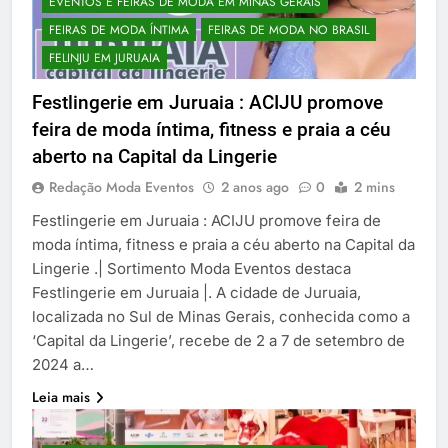
EVENTOS E FEIRAS DE MODA EM MINAS GERAIS
FEIRAS DE MODA ÍNTIMA
FEIRAS DE MODA NO BRASIL
FELINJU EM JURUAIA
Festlingerie em Juruaia : ACIJU promove
feira de moda íntima, fitness e praia a céu
aberto na Capital da Lingerie
Redação Moda Eventos
2 anos ago
0
2 mins
Festlingerie em Juruaia : ACIJU promove feira de
moda íntima, fitness e praia a céu aberto na Capital da
Lingerie .| Sortimento Moda Eventos destaca
Festlingerie em Juruaia |. A cidade de Juruaia,
localizada no Sul de Minas Gerais, conhecida como a
‘Capital da Lingerie’, recebe de 2 a 7 de setembro de
2024 a…
Leia mais