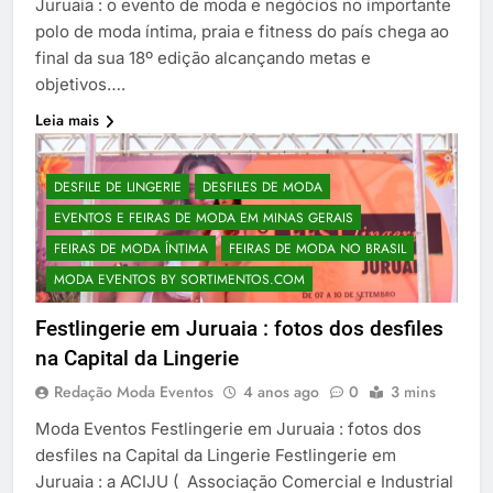
Juruaia : o evento de moda e negócios no importante
polo de moda íntima, praia e fitness do país chega ao
final da sua 18º edição alcançando metas e
objetivos….
Leia mais
DESFILE DE LINGERIE
DESFILES DE MODA
EVENTOS E FEIRAS DE MODA EM MINAS GERAIS
FEIRAS DE MODA ÍNTIMA
FEIRAS DE MODA NO BRASIL
MODA EVENTOS BY SORTIMENTOS.COM
Festlingerie em Juruaia : fotos dos desfiles
na Capital da Lingerie
Redação Moda Eventos
4 anos ago
0
3 mins
Moda Eventos Festlingerie em Juruaia : fotos dos
desfiles na Capital da Lingerie Festlingerie em
Juruaia : a ACIJU ( Associação Comercial e Industrial