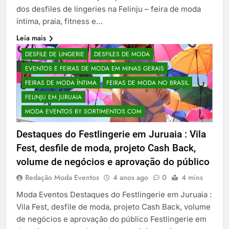
dos desfiles de lingeries na Felinju – feira de moda
íntima, praia, fitness e…
Leia mais
DESFILE DE LINGERIE
DESFILES DE MODA
EVENTOS E FEIRAS DE MODA EM MINAS GERAIS
FEIRAS DE MODA ÍNTIMA
FEIRAS DE MODA NO BRASIL
FELINJU EM JURUAIA
MODA EVENTOS BY SORTIMENTOS.COM
Destaques do Festlingerie em Juruaia : Vila
Fest, desfile de moda, projeto Cash Back,
volume de negócios e aprovação do público
Redação Moda Eventos
4 anos ago
0
4 mins
Moda Eventos Destaques do Festlingerie em Juruaia :
Vila Fest, desfile de moda, projeto Cash Back, volume
de negócios e aprovação do público Festlingerie em