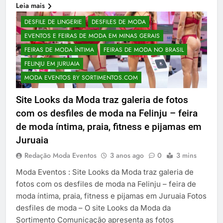
Leia mais
DESFILE DE LINGERIE
DESFILES DE MODA
EVENTOS E FEIRAS DE MODA EM MINAS GERAIS
FEIRAS DE MODA ÍNTIMA
FEIRAS DE MODA NO BRASIL
FELINJU EM JURUAIA
MODA EVENTOS BY SORTIMENTOS.COM
Site Looks da Moda traz galeria de fotos
com os desfiles de moda na Felinju – feira
de moda íntima, praia, fitness e pijamas em
Juruaia
Redação Moda Eventos
3 anos ago
0
3 mins
Moda Eventos : Site Looks da Moda traz galeria de
fotos com os desfiles de moda na Felinju – feira de
moda íntima, praia, fitness e pijamas em Juruaia Fotos
desfiles de moda – O site Looks da Moda da
Sortimento Comunicação apresenta as fotos