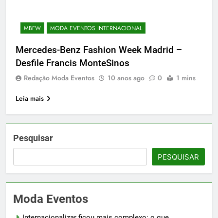
MBFW
MODA EVENTOS INTERNACIONAL
Mercedes-Benz Fashion Week Madrid –
Desfile Francis MonteSinos
Redação Moda Eventos
10 anos ago
0
1 mins
Leia mais
Pesquisar
PESQUISAR
Moda Eventos
Internacionalizar ficou mais complexo: o que